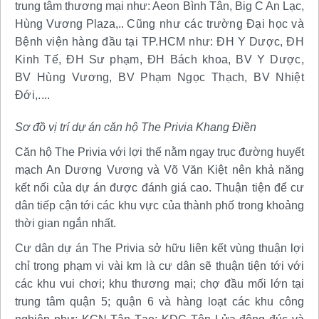
trung tâm thương mại như: Aeon Bình Tân, Big C An Lạc,
Hùng Vương Plaza,..
Cũng như các trường Đại học và
Bệnh viện hàng đầu tại TP.HCM như: ĐH Y Dược, ĐH
Kinh Tế, ĐH Sư phạm, ĐH Bách khoa, BV Y Dược,
BV Hùng Vương, BV Phạm Ngọc Thạch, BV Nhiệt
Đới,....
Sơ đồ vị trí dự án căn hộ The Privia Khang Điền
Căn hộ The Privia với lợi thế nằm ngay trục đường huyết
mạch An Dương Vương và Võ Văn Kiệt nên khả năng
kết nối của dự án được đánh giá cao. Thuận tiện để cư
dân tiếp cận tới các khu vực của thành phố trong khoảng
thời gian ngắn nhất.
Cư dân dự án The Privia sở hữu liên kết vùng thuận lợi
chỉ trong phạm vi vài km là cư dân sẽ thuận tiện tới với
các khu vui chơi; khu thương mại; chợ đầu mối lớn tại
trung tâm quận 5; quận 6 và hàng loạt các khu công