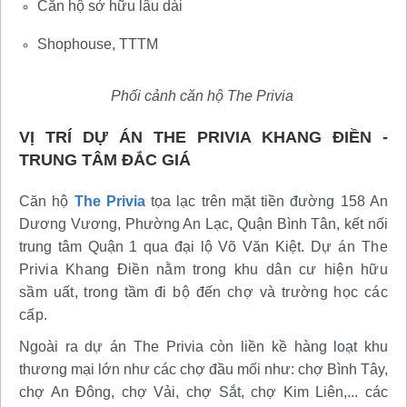
Căn hộ sở hữu lâu dài
Shophouse, TTTM
Phối cảnh căn hộ The Privia
VỊ TRÍ DỰ ÁN THE PRIVIA KHANG ĐIỀN -
TRUNG TÂM ĐẮC GIÁ
Căn hộ
The Privia
tọa lạc trên mặt tiền đường 158 An
Dương Vương, Phường An Lạc, Quận Bình Tân, kết nối
trung tâm Quận 1 qua đại lộ Võ Văn Kiệt.
Dự án The
Privia Khang Điền nằm trong khu dân cư hiện hữu
sầm uất, trong tầm đi bộ đến chợ và trường học các
cấp.
Ngoài ra dự án The Privia còn liền kề hàng loạt khu
thương mại lớn như các chợ đầu mối như: chợ Bình Tây,
chợ An Đông, chợ Vải, chợ Sắt, chợ Kim Liên,... các