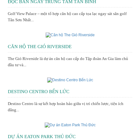
ĐỘC BẢN NGAY TRUNG TÂM TÂN BÌNH
Golf View Palace – một tổ hợp căn hộ cao cấp tọa lạc ngay sát sân golf
Tân Sơn Nhất...
CĂN HỘ THE GIÓ RIVERSIDE
The Gió Riverside là dự án căn hộ cao cấp do Tập đoàn An Gia làm chủ
đầu tư và...
DESTINO CENTRO BẾN LỨC
Destino Centro là sự kết hợp hoàn hảo giữa vị trí chiến lược, tiện ích
đẳng...
DỰ ÁN EATON PARK THỦ ĐỨC