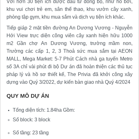
Với hơn 30 tiện ích được đầu tư đồng bộ, như hồ bơi,
khu vui chơi trẻ em, sân thể thao, khu vườn cây xanh,
phòng tập gym, khu mua sắm và dịch vụ tiện ích khác.
Tiếp giáp 2 mặt tiền đường An Dương Vương - Nguyễn
Hới View trực diện công viên cây xanh hiện hữu 1000
m2 Gần chợ An Dương Vương, trường mầm non,
Trường các cấp 1, 2, 3 Thoả sức mua sắm tại AEON
MALL, Mega Market: 5-7 Phút Cách nhà ga tuyến Metro
số 3A chỉ vài phút đi bộ Dự án đã hoàn thiện các thủ tục
pháp lý và hồ sơ thiết kế, The Privia đã khởi công xây
dựng vào Quý 3/2022, dự kiến bàn giao nhà Quý 4/2024
QUY MÔ DỰ ÁN
Tổng diện tích: 1.84ha Gồm:
Số block: 3 block
Số tầng: 23 tầng