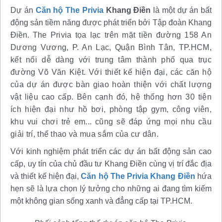
Dự án
Căn hộ The Privia
Khang Điền
là một dự án bất
động sản tiềm năng được phát triển bởi Tập đoàn Khang
Điền.
The Privia tọa lạc trên mặt tiền đường
158 An
Dương Vương, P. An Lạc, Quận Bình Tân, TP.HCM
,
kết nối dễ dàng với trung tâm thành phố qua trục
đường Võ Văn Kiệt. Với thiết kế hiện đại, các căn hộ
của dự án được bàn giao hoàn thiện với chất lượng
vật liệu cao cấp. Bên cạnh đó, hệ thống hơn 30 tiện
ích hiện đại như hồ bơi, phòng tập gym, công viên,
khu vui chơi trẻ em... cũng sẽ đáp ứng mọi nhu cầu
giải trí, thể thao và mua sắm của cư dân.
Với kinh nghiệm phát triển các dự án bất động sản cao
cấp, uy tín của chủ đầu tư Khang Điền cùng vị trí đắc địa
và thiết kế hiện đại,
Căn hộ The Privia Khang Điền
hứa
hẹn sẽ là lựa chọn lý tưởng cho những ai đang tìm kiếm
một không gian sống xanh và đẳng cấp tại TP.HCM.