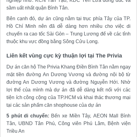
nghiệp như: KCN Tân Tạo; KDC Tên Lửa đông đúc và
sầm uất nhất quận Bình Tân.
Bên cạnh đó, dự án cũng nằm tại trục phía Tây của TP.
Hồ Chí Minh nên đã dễ dàng hơn nhiều cho việc di
chuyển ra cao tốc Sài Gòn – Trung Lương để về các tỉnh
thuộc khu vực đồng bằng Sông Cửu Long.
Liên kết vùng cực kỳ thuận lợi tại The Privia
Dự án căn hộ The Privia Khang Điền Bình Tân nằm ngay
mặt tiền đường An Dương Vương và đường nội bộ từ
đường An Dương Vương và đường Nguyễn Hới. Nhờ
lợi thế của mình mà dự án đã dễ dàng kết nối với các
tiện ích công cộng của TP.HCM và khai thác thương mại
tại các sản phẩm căn shophouse của dự án
5 phút di chuyển:
Bến xe Miền Tây, AEON Mall Bình
Tân, UBND Tân Phú, Công viên Phú Lâm, Bệnh viện
Triều An