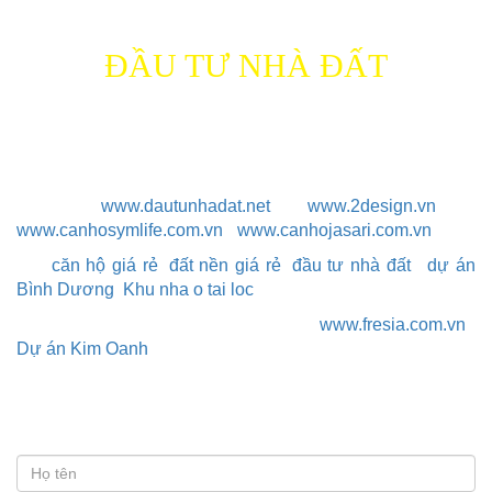
Thông tin
công ty
ĐẦU TƯ NHÀ ĐẤT
Địa chỉ: 212 QL 1K, P.Linh Xuân, Q.Thủ Đức, TP.HCM
Điện thoại: 0903 656 116
Email: dautunhadat84@gmail.com
Website:
www.dautunhadat.net
www.2design.vn
-
-
www.canhosymlife.com.vn
-
www.canhojasari.com.vn
tag:
căn hộ giá rẻ
,
đất nền giá rẻ
,
đầu tư nhà đất
,
dự án
Bình Dương
,
Khu nha o tai loc
Danh sách các dự án đang triển khai:
www.fresia.com.vn
|
Dự án Kim Oanh
© Copyright 2017 ĐẦU TƯ NHÀ ĐẤT
Đăng ký
tư vấn