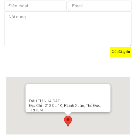
Gửi đăng tin
Bản đồ
ĐẦU TƯ NHÀ ĐẤT
Địa Chỉ : 212 QL 1K, P.Linh Xuân, Thủ Đức,
TP.HCM