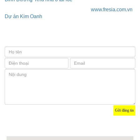
Danh sách các dự án đang triển khai:
www.fresia.com.vn
|
Dự án Kim Oanh
© Copyright 2017 ĐẦU TƯ NHÀ ĐẤT
Đăng ký
tư vấn
Gửi đăng tin
Bản đồ