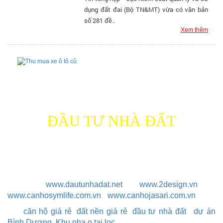
dụng đất đai (Bộ TN&MT) vừa có văn bản
số 281 đề..
Xem thêm
Thông tin
công ty
ĐẦU TƯ NHÀ ĐẤT
Địa chỉ: 212 QL 1K, P.Linh Xuân, Q.Thủ Đức, TP.HCM
Điện thoại: 0903 656 116
Email: dautunhadat84@gmail.com
Website:
www.dautunhadat.net
www.2design.vn
-
-
www.canhosymlife.com.vn
-
www.canhojasari.com.vn
tag:
căn hộ giá rẻ
,
đất nền giá rẻ
,
đầu tư nhà đất
,
dự án
Bình Dương
,
Khu nha o tai loc