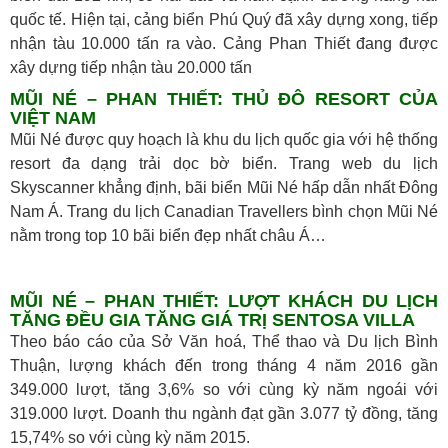
quốc tế. Hiện tại, cảng biển Phú Quý đã xây dựng xong, tiếp
nhận tàu 10.000 tấn ra vào. Cảng Phan Thiết đang được
xây dựng tiếp nhận tàu 20.000 tấn
MŨI NÉ – PHAN THIẾT: THỦ ĐÔ RESORT CỦA
VIỆT NAM
Mũi Né được quy hoạch là khu du lịch quốc gia với hệ thống
resort đa dạng trải dọc bờ biển. Trang web du lịch
Skyscanner khẳng định, bãi biển Mũi Né hấp dẫn nhất Đông
Nam Á. Trang du lịch Canadian Travellers bình chọn Mũi Né
nằm trong top 10 bãi biển đẹp nhất châu Á…
MŨI NÉ – PHAN THIẾT: LƯỢT KHÁCH DU LỊCH
TĂNG ĐỀU GIA TĂNG GIÁ TRỊ SENTOSA VILLA
Theo báo cáo của Sở Văn hoá, Thể thao và Du lịch Bình
Thuận, lượng khách đến trong tháng 4 năm 2016 gần
349.000 lượt, tăng 3,6% so với cùng kỳ năm ngoái với
319.000 lượt. Doanh thu ngành đạt gần 3.077 tỷ đồng, tăng
15,74% so với cùng kỳ năm 2015.