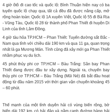
4 giờ ôtô đi cao tốc và quốc lộ: Bình Thuận hiện nay có ba
tuyến quốc lộ chạy qua, tất cả đều đã được nâng cấp, mở
rộng hoàn toàn: Quốc lộ 1A xuyên Việt, Quốc lộ 55 đi Bà Rịa
- Vũng Tàu, Quốc lộ 28 từ thành phố Phan Thiết đi huyện Di
Linh của tỉnh Lâm Đồng.
4 giờ tàu hỏa TP.HCM – Phan Thiết: Tuyến đường sắt Bắc -
Nam qua tỉnh với chiều dài 190 km và qua 11 ga, quan trọng
nhất là ga Mương Mán. Tỉnh cũng đã xây mới ga Phan Thiết
nhằm phục vụ du lịch.
45 phút thủy phi cơ TP.HCM – Bàu Trắng: Sân bay Phan
Thiết đang được đầu tư xây dựng. Ngoài ra, chuyến bay
thủy phi cơ TP.HCM – Bàu Trắng (Mũi Né) đã bắt đầu hoạt
động từ đầu năm 2015 với thời gian vận chuyển khoảng 45
– 60 phút.
Thế mạnh của một tỉnh duyên hải có vùng biển rộng, bờ
biển dài 192 km, có hải đảo và nằm cạnh đường hàng hải