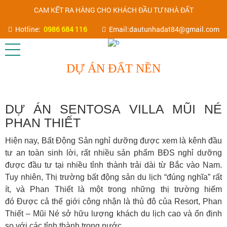
CAM KẾT RA HÀNG CHO KHÁCH ĐẦU TƯ NHÀ ĐẤT
Hotline:
0986 684 116
Email:dautunhadat84@gmail.com
DỰ ÁN ĐẤT NỀN
DỰ ÁN SENTOSA VILLA MŨI NÉ
PHAN THIẾT
Hiện nay, Bất Động Sản nghỉ dưỡng được xem là kênh đầu
tư an toàn sinh lời, rất nhiều sản phẩm BĐS nghỉ dưỡng
được đầu tư tại nhiều tỉnh thành trải dài từ Bắc vào Nam.
Tuy nhiên, Thị trường bất động sản du lịch “đúng nghĩa” rất
ít, và Phan Thiết là một trong những thị trường hiếm
đó Được cả thế giới công nhận là thủ đô của Resort, Phan
Thiết – Mũi Né sở hữu lượng khách du lịch cao và ổn định
so với các tỉnh thành trong nước