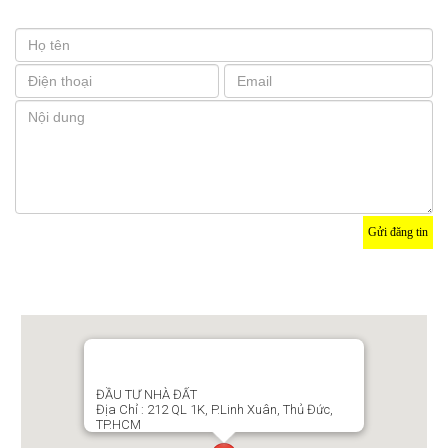
Gửi đăng tin
Bản đồ
ĐẦU TƯ NHÀ ĐẤT
Địa Chỉ : 212 QL 1K, P.Linh Xuân, Thủ Đức,
TP.HCM