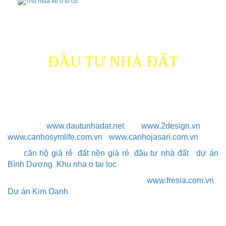
Thông tin
công ty
ĐẦU TƯ NHÀ ĐẤT
Địa chỉ: 212 QL 1K, P.Linh Xuân, Q.Thủ Đức, TP.HCM
Điện thoại: 0903 656 116
Email: dautunhadat84@gmail.com
Website:
www.dautunhadat.net
www.2design.vn
-
-
www.canhosymlife.com.vn
-
www.canhojasari.com.vn
tag:
căn hộ giá rẻ
,
đất nền giá rẻ
,
đầu tư nhà đất
,
dự án
Bình Dương
,
Khu nha o tai loc
Danh sách các dự án đang triển khai:
www.fresia.com.vn
|
Dự án Kim Oanh
© Copyright 2017 ĐẦU TƯ NHÀ ĐẤT
Đăng ký
tư vấn